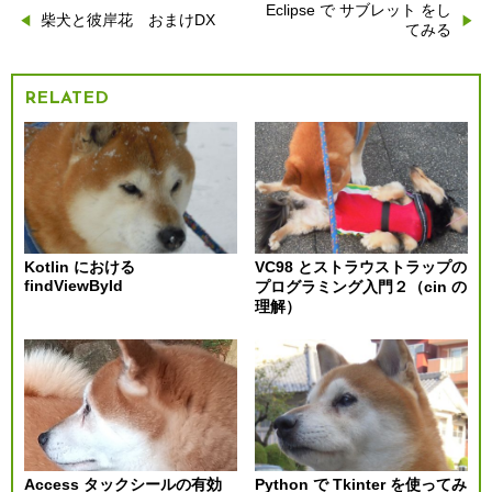
Eclipse で サブレット をし
投
柴犬と彼岸花 おまけDX
てみる
稿
RELATED
ナ
ビ
ゲ
ー
Kotlin における
VC98 とストラウストラップの
findViewById
プログラミング入門２（cin の
シ
理解）
ョ
ン
Access タックシールの有効
Python で Tkinter を使ってみ