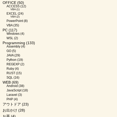
OFFICE
(50)
ACCESS
(12)
VBA
(1)
EXCEL
(24)
VBA
(2)
PowerPoint
(8)
VBA
(35)
PC
(117)
Windows
(4)
WSL
(2)
Programming
(133)
Assembly
(4)
GO
(5)
JAVA
(29)
Python
(19)
REGEXP
(2)
Ruby
(4)
RUST
(15)
SQL
(16)
WEB
(69)
Android
(38)
JavaScript
(18)
Laravel
(3)
PHP
(4)
アウトドア
(23)
お出かけ
(28)
お茶
(4)