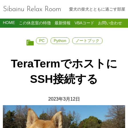
Sibainu Relax Room
愛犬の柴犬とともに過ごす部屋
HOME
この休息室の特徴
最新情報
VBAコード
お問い合わせ
PC
Python
ノートブック
TeraTermでホストに
SSH接続する
2023年3月12日