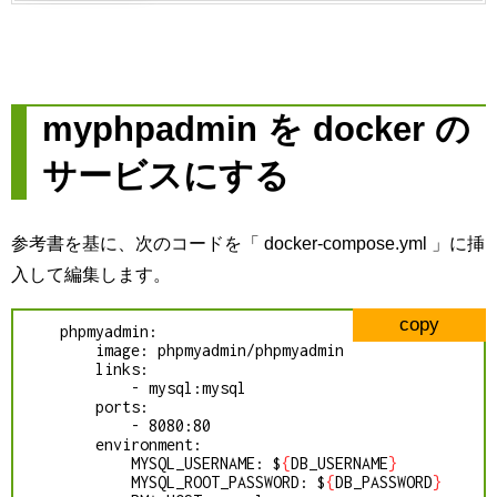
myphpadmin を docker の
サービスにする
参考書を基に、次のコードを「 docker-compose.yml 」に挿
入して編集します。
copy
    phpmyadmin:

        image: phpmyadmin/phpmyadmin

        links:

            - mysql:mysql

        ports:

            - 8080:80

        environment:

            MYSQL_USERNAME: $
{
DB_USERNAME
}
            MYSQL_ROOT_PASSWORD: $
{
DB_PASSWORD
}