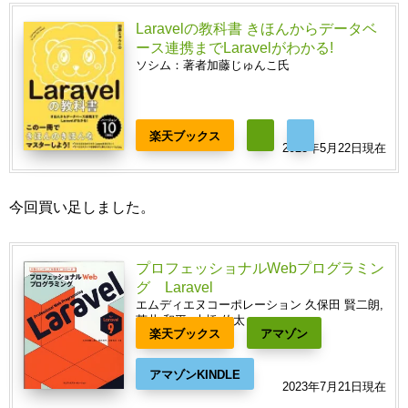
Laravelの教科書 きほんからデータベ
ース連携までLaravelがわかる!
ソシム：著者加藤じゅんこ氏
楽天ブックス
2023年5月22日現在
今回買い足しました。
プロフェッショナルWebプログラミン
グ Laravel
エムディエヌコーポレーション 久保田 賢二朗,
荒井 和平, 大橋 佑太
楽天ブックス
アマゾン
アマゾンKINDLE
2023年7月21日現在