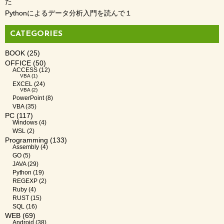
た
Pythonによるデータ分析入門を読んで１
CATEGORIES
BOOK
(25)
OFFICE
(50)
ACCESS
(12)
VBA
(1)
EXCEL
(24)
VBA
(2)
PowerPoint
(8)
VBA
(35)
PC
(117)
Windows
(4)
WSL
(2)
Programming
(133)
Assembly
(4)
GO
(5)
JAVA
(29)
Python
(19)
REGEXP
(2)
Ruby
(4)
RUST
(15)
SQL
(16)
WEB
(69)
Android
(38)