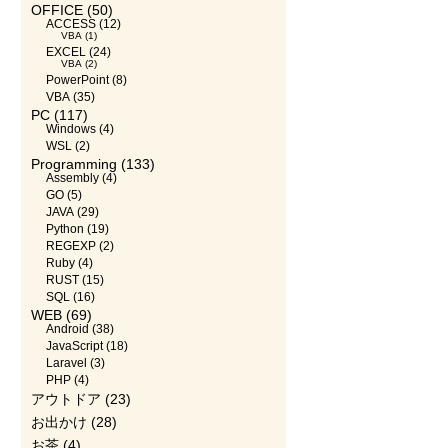
OFFICE
(50)
ACCESS
(12)
VBA
(1)
EXCEL
(24)
VBA
(2)
PowerPoint
(8)
VBA
(35)
PC
(117)
Windows
(4)
WSL
(2)
Programming
(133)
Assembly
(4)
GO
(5)
JAVA
(29)
Python
(19)
REGEXP
(2)
Ruby
(4)
RUST
(15)
SQL
(16)
WEB
(69)
Android
(38)
JavaScript
(18)
Laravel
(3)
PHP
(4)
アウトドア
(23)
お出かけ
(28)
お茶
(4)